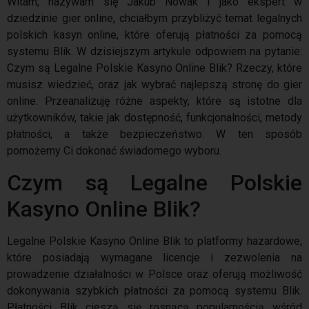
Witam, nazywam się Jakub Nowak i jako ekspert w
dziedzinie gier online, chciałbym przybliżyć temat legalnych
polskich kasyn online, które oferują płatności za pomocą
systemu Blik. W dzisiejszym artykule odpowiem na pytanie:
Czym są Legalne Polskie Kasyno Online Blik? Rzeczy, które
musisz wiedzieć, oraz jak wybrać najlepszą stronę do gier
online. Przeanalizuję różne aspekty, które są istotne dla
użytkowników, takie jak dostępność, funkcjonalności, metody
płatności, a także bezpieczeństwo. W ten sposób
pomożemy Ci dokonać świadomego wyboru.
Czym są Legalne Polskie
Kasyno Online Blik?
Legalne Polskie Kasyno Online Blik to platformy hazardowe,
które posiadają wymagane licencje i zezwolenia na
prowadzenie działalności w Polsce oraz oferują możliwość
dokonywania szybkich płatności za pomocą systemu Blik.
Płatności Blik cieszą się rosnącą popularnością wśród