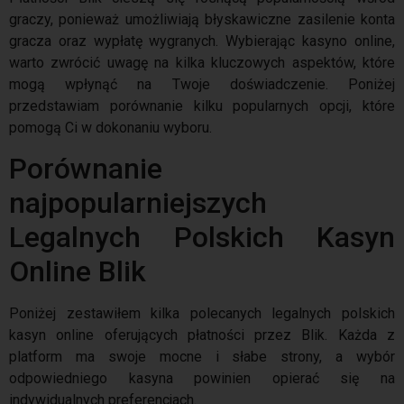
graczy, ponieważ umożliwiają błyskawiczne zasilenie konta
gracza oraz wypłatę wygranych. Wybierając kasyno online,
warto zwrócić uwagę na kilka kluczowych aspektów, które
mogą wpłynąć na Twoje doświadczenie. Poniżej
przedstawiam porównanie kilku popularnych opcji, które
pomogą Ci w dokonaniu wyboru.
Porównanie
najpopularniejszych
Legalnych Polskich Kasyn
Online Blik
Poniżej zestawiłem kilka polecanych legalnych polskich
kasyn online oferujących płatności przez Blik. Każda z
platform ma swoje mocne i słabe strony, a wybór
odpowiedniego kasyna powinien opierać się na
indywidualnych preferencjach.