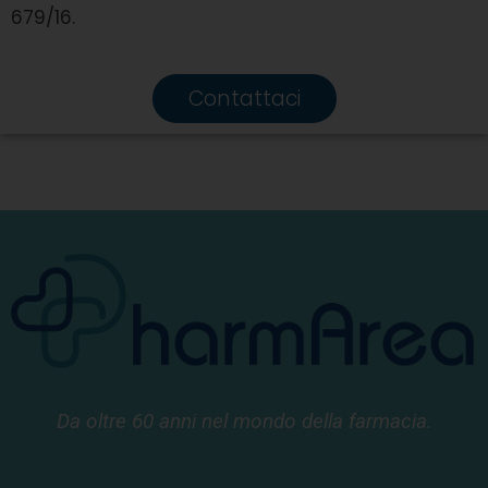
679/16.
Contattaci
Da oltre 60 anni nel mondo della farmacia.