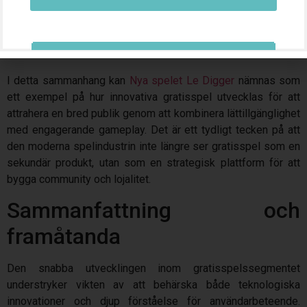
molnberäkningar och AI möjliggör mer personligt anpassade
upplevelser — något som i sin tur kräver att utvecklare
kontinuerligt experimenterar med ny teknik och
affärsmodeller.
I detta sammanhang kan
Nya spelet Le Digger
nämnas som
ett exempel på hur innovativa gratisspel utvecklas för att
attrahera en bred publik genom att kombinera lättillgänglighet
med engagerande gameplay. Det är ett tydligt tecken på att
den moderna spelindustrin inte längre ser gratisspel som en
sekundär produkt, utan som en strategisk plattform för att
bygga community och lojalitet.
Sammanfattning och
framåtanda
Den snabba utvecklingen inom gratisspelssegmentet
understryker vikten av att behärska både teknologiska
innovationer och djup förståelse för användarbeteende.