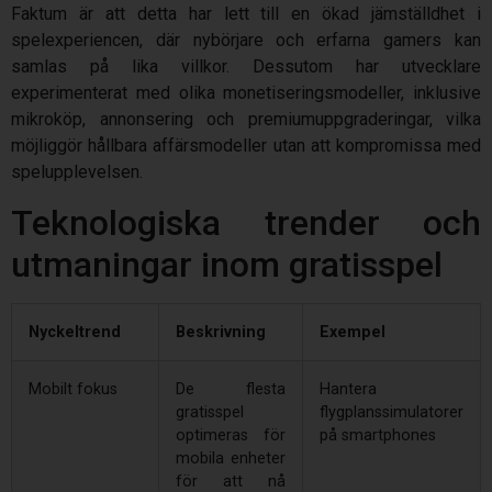
Faktum är att detta har lett till en ökad jämställdhet i
spelexperiencen, där nybörjare och erfarna gamers kan
samlas på lika villkor. Dessutom har utvecklare
experimenterat med olika monetiseringsmodeller, inklusive
mikroköp, annonsering och premiumuppgraderingar, vilka
möjliggör hållbara affärsmodeller utan att kompromissa med
spelupplevelsen.
Teknologiska trender och
utmaningar inom gratisspel
Nyckeltrend
Beskrivning
Exempel
Mobilt fokus
De flesta
Hantera
gratisspel
flygplanssimulatorer
optimeras för
på smartphones
mobila enheter
för att nå