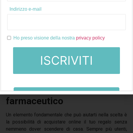
un’esperienza di inestimabile utilità.
Indirizzo e-mail
Per rendere il vostro regalo ancora più speciale affidatevi
alla scelta di un tema specifico. Ad esempio, potreste
creare un tema dal nome “Cura di sé”, includendo prodotti
per la cura della pelle, candele e una calda coperta. Oppure
Ho preso visione della nostra
privacy policy
un tema dal titolo “Serata galante”, che comprende un
rossetto, un ombretto e un profumo dai toni sensuali. La
scelta di un tema, infatti, aggiungerà un ulteriore livello di
riflessione e considerazione al tuo regalo, dimostrando
tutto il vostro amore e impegno nei confronti del vostro
partner.
Il ruolo dell’e-commerce
farmaceutico
Un elemento fondamentale che può aiutarti nella scelta è
la possibilità di acquistare online il tuo regalo senza
nemmeno dover scendere di casa. Sempre più utenti,