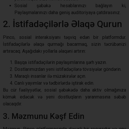
Sosial şəbəkə hesablarınızı bağlayın ki,
Paylaşmalarınızı daha geniş auditoriyaya çatdırasınız.
2. İstifadəçilərlə Əlaqə Qurun
Pinco, sosial interaksiyanı təşviq edən bir platformdur.
İstifadəçilərlə əlaqə qurmağı bacarmaq, sizin təcrübənizi
artıracaq. Aşağıdakı yollarla əlaqəni artırın:
Başqa istifadəçilərin paylaşımlarına şərh yazın.
Dostlarımızdan yeni istifadəçilərə tövsiyələr göndərin.
Maraqlı insanlar ilə müzakirələr açın.
Canlı yayımlar və tədbirlərdə iştirak edin.
Bu cür fəaliyyətlər, sosial şəbəkədə daha aktiv olmağınıza
kömək edəcək və yeni dostluqların yaranmasına səbəb
olacaqdır.
3. Məzmunu Kəşf Edin
Məzmun, Pinco platformasında dəyərli bir resursdur və onu