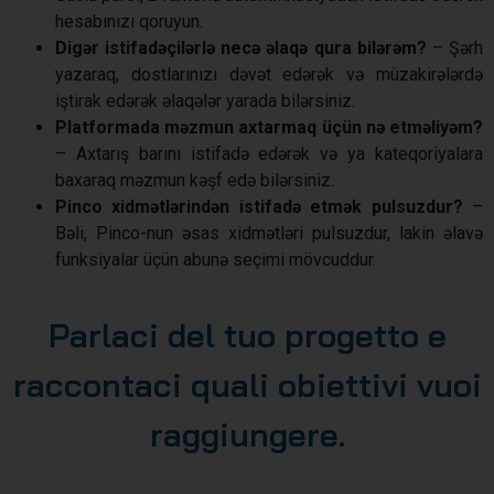
hesabınızı qoruyun.
Digər istifadəçilərlə necə əlaqə qura bilərəm?
– Şərh
yazaraq, dostlarınızı dəvət edərək və müzakirələrdə
iştirak edərək əlaqələr yarada bilərsiniz.
Platformada məzmun axtarmaq üçün nə etməliyəm?
– Axtarış barını istifadə edərək və ya kateqoriyalara
baxaraq məzmun kəşf edə bilərsiniz.
Pinco xidmətlərindən istifadə etmək pulsuzdur?
–
Bəli, Pinco-nun əsas xidmətləri pulsuzdur, lakin əlavə
funksiyalar üçün abunə seçimi mövcuddur.
Parlaci del tuo progetto e
raccontaci quali obiettivi vuoi
raggiungere.