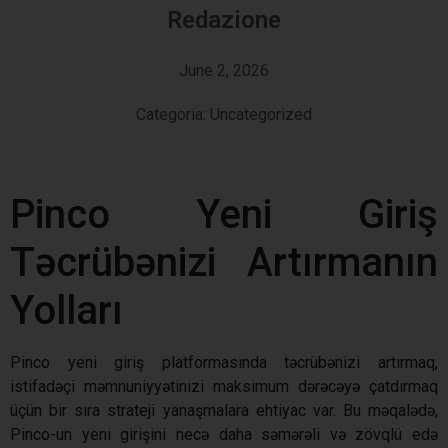
Redazione
June 2, 2026
Categoria:
Uncategorized
Pinco Yeni Giriş
Təcrübənizi Artırmanın
Yolları
Pinco yeni giriş platformasında təcrübənizi artırmaq,
istifadəçi məmnuniyyətinizi maksimum dərəcəyə çatdırmaq
üçün bir sıra strateji yanaşmalara ehtiyac var. Bu məqalədə,
Pinco-un yeni girişini necə daha səmərəli və zövqlü edə