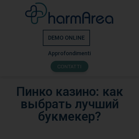
DEMO ONLINE
Approfondimenti
CONTATTI
Пинко казино: как
выбрать лучший
букмекер?