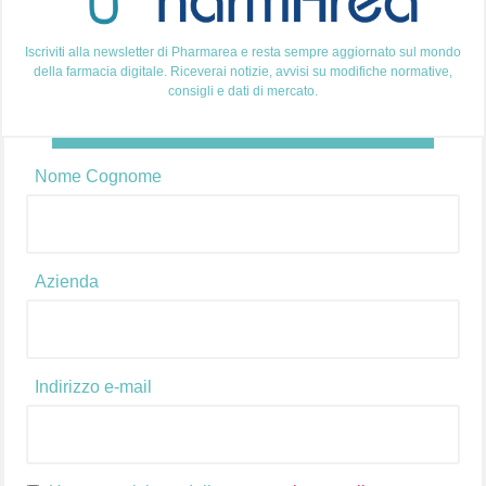
Качества коэффициентов.
Работе службы поддержки.
Iscriviti alla newsletter di Pharmarea e resta sempre aggiornato sul mondo
Например, вы можете ознакомиться с мнением
della farmacia digitale. Riceverai notizie, avvisi su modifiche normative,
эксперта в области азартных игр,
историка азартных игр
consigli e dati di mercato.
Дэвида Шварца
, который всегда делится анализом и
исследованиями в этой области.
Анализ предложений
Nome Cognome
Перед тем как окончательно выбрать букмекера, стоит
провести анализ всех предложений. Обратите внимание
Azienda
на условия получения бонусов и акций. Часто
букмекеры предлагают заманчивые условия, которые
могут быть временными или с определёнными
ограничениями. Вы также можете найти информацию о
Indirizzo e-mail
последних тенденциях в индустрии ставок в статье об
этом на
крупном медиаресурсе Reuters
.
Заключение