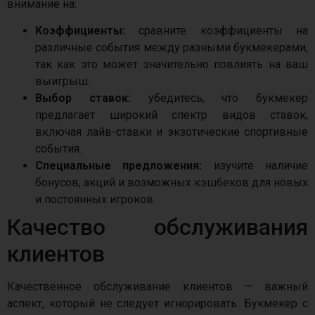
внимание на:
Коэффициенты:
сравните коэффициенты на
различные события между разными букмекерами,
так как это может значительно повлиять на ваш
выигрыш.
Выбор ставок:
убедитесь, что букмекер
предлагает широкий спектр видов ставок,
включая лайв-ставки и экзотические спортивные
события.
Специальные предложения:
изучите наличие
бонусов, акций и возможных кэшбеков для новых
и постоянных игроков.
Качество обслуживания
клиентов
Качественное обслуживание клиентов — важный
аспект, который не следует игнорировать. Букмекер с