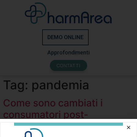
DEMO ONLINE
Approfondimenti
CONTATTI
Tag:
pandemia
Come sono cambiati i
consumatori post-
pandemia