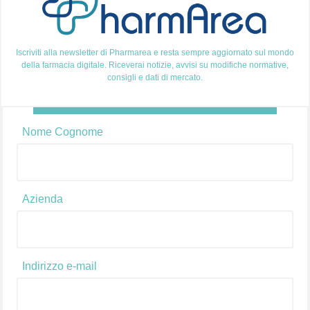
Iscriviti alla newsletter di Pharmarea e resta sempre aggiornato sul mondo
della farmacia digitale. Riceverai notizie, avvisi su modifiche normative,
consigli e dati di mercato.
Come ha cambiato, la pandemia, le abitudini dei
consumatori? Il COVID-19 ha senz’altro avuto un
Nome Cognome
impatto significativo su molte industrie, compresa
quella farmaceutica, trasformando, di conseguenza, le
abitudini e le richieste di tutti i consumatori di farmaci
online. Questo ha, logicamente, avuto un effetto anche
Azienda
sugli ecommerce e sulle realtà presenti online, che oggi
devono […]
Indirizzo e-mail