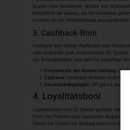
Spieler eine bestimmte Anzahl von Gratiswet
hinsichtlich der Quoten, die für Freiwetten gelt
müssen, um die Wettumgebung auszuprobiere
3. Cashback-Boni
Cashback-Boni bieten Wettenden eine Rückersta
sehr vorteilhaft sein, insbesondere für Spieler
von Bonusguthaben, das dann für zukünftige Wet
Prozentsatz der Rückerstattung:
Der C
Zeitraum:
Cashback-Aktionen sind meist ze
Umsatzbedingungen:
Oft gilt es, auch 
4. Loyalitätsboni
Loyalitätsboni sind für Spieler gedacht, die re
Form von Punkten oder speziellen Angeboten e
führen. Sie fördern die Bindung und motivieren S