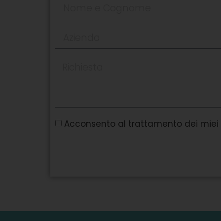
Acconsento al trattamento dei miei d