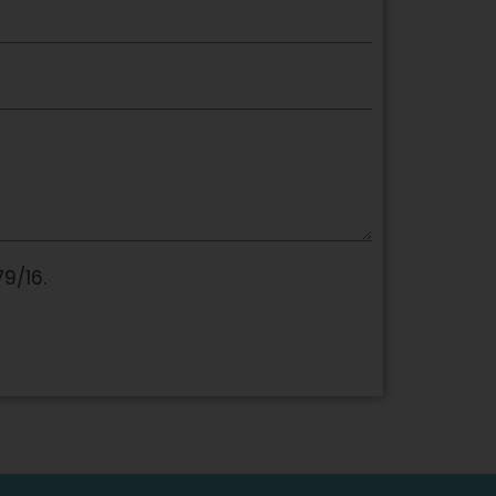
9/16.