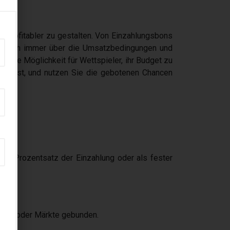
n profitabler zu gestalten. Von Einzahlungsbons
ch jedoch immer über die Umsatzbedingungen und
rtige Möglichkeit für Wettspieler, ihr Budget zu
l passt, und nutzen Sie die gebotenen Chancen
 als Prozentsatz der Einzahlung oder als fester
ungen oder Märkte gebunden.