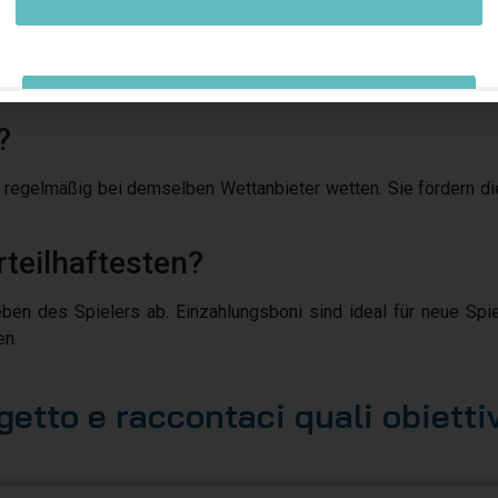
ashback-Bonus?
nen Prozentsatz ihrer Verluste in einem bestimmten Zeitraum zu
?
ie regelmäßig bei demselben Wettanbieter wetten. Sie fördern d
rteilhaftesten?
eben des Spielers ab. Einzahlungsboni sind ideal für neue Spi
en.
getto e raccontaci quali obietti