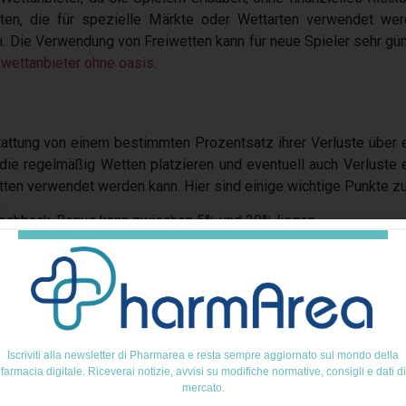
ten, die für spezielle Märkte oder Wettarten verwendet we
en. Die Verwendung von Freiwetten kann für neue Spieler sehr gün
n
wettanbieter ohne oasis
.
ttung von einem bestimmten Prozentsatz ihrer Verluste über e
, die regelmäßig Wetten platzieren und eventuell auch Verluste 
ten verwendet werden kann. Hier sind einige wichtige Punkte z
ashback-Bonus kann zwischen 5% und 20% liegen.
itlich begrenzt, wie z.B. wöchentlich oder monatlich.
für Cashback eine bestimmte Umsatzbedingung zu erfüllen.
gelmäßig bei einem bestimmten Anbieter wetten. Sie sollen den 
Iscriviti alla newsletter di Pharmarea e resta sempre aggiornato sul mondo della
rhältlich. Diese Boni können zu exklusiven Wettmöglichkeiten
farmacia digitale. Riceverai notizie, avvisi su modifiche normative, consigli e dati di
pieler, ihre Wetten bei einem Buchmacher zu platzieren, bei dem s
mercato.