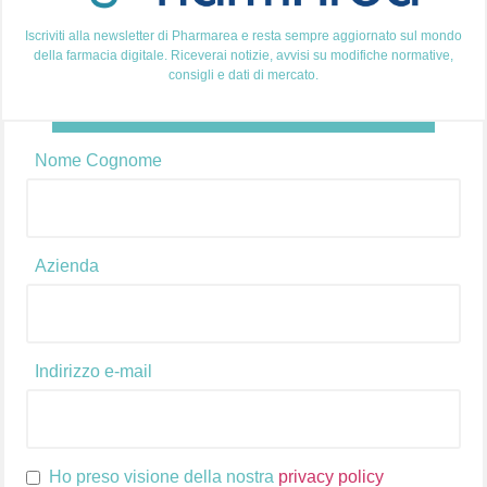
Iscriviti alla newsletter di Pharmarea e resta sempre aggiornato sul mondo
della farmacia digitale. Riceverai notizie, avvisi su modifiche normative,
consigli e dati di mercato.
Come dare valore ad un prodotto in vendita? La
risposta non è semplice e questo perché devi tenere
Nome Cognome
conto di tanti fattori. Il pricing, infatti, è un elemento
fondamentale e decisivo per ogni azienda che si
affaccia al mercato, sia esso fisico o digitale. Ma se sei
qui perché stai cercando una formula con cui […]
Azienda
Indirizzo e-mail
Ho preso visione della nostra
privacy policy