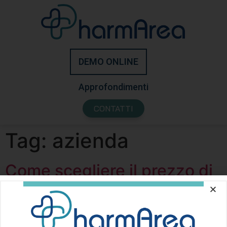
DEMO ONLINE
Approfondimenti
CONTATTI
Tag:
azienda
Come scegliere il prezzo di
un prodotto