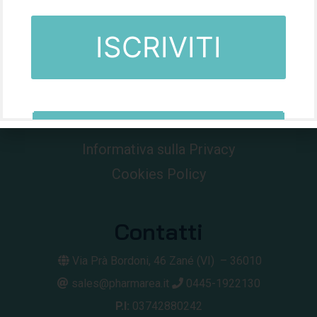
Da oltre 60 anni nel mondo della farmacia.
Informativa sulla Privacy
Cookies Policy
Contatti
Via Prà Bordoni, 46
Zané (VI) –
36010
sales@pharmarea.it
0445-1922130
P.I:
03742880242