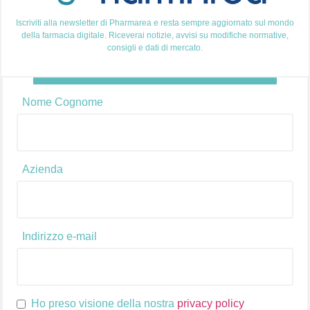
Iscriviti alla newsletter di Pharmarea e resta sempre aggiornato sul mondo
della farmacia digitale. Riceverai notizie, avvisi su modifiche normative,
consigli e dati di mercato.
Come dare valore ad un prodotto in vendita? La
risposta non è semplice e questo perché devi tenere
Nome Cognome
conto di tanti fattori. Il pricing, infatti, è un elemento
fondamentale e decisivo per ogni azienda che si
affaccia al mercato, sia esso fisico o digitale. Ma se sei
qui perché stai cercando una formula con cui […]
Azienda
Indirizzo e-mail
Ho preso visione della nostra
privacy policy