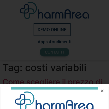
DEMO ONLINE
Approfondimenti
CONTATTI
Tag:
costi variabili
Come scegliere il prezzo di
un prodotto