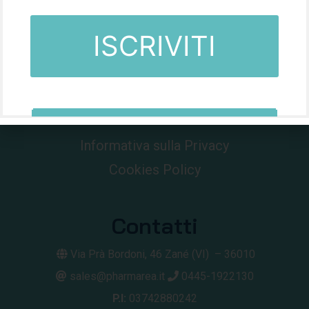
Da oltre 60 anni nel mondo della farmacia.
Informativa sulla Privacy
Cookies Policy
Contatti
Via Prà Bordoni, 46
Zané (VI) –
36010
sales@pharmarea.it
0445-1922130
P.I:
03742880242