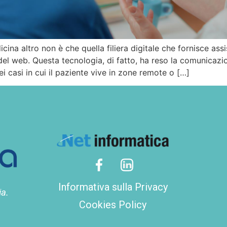
icina altro non è che quella filiera digitale che fornisce as
del web. Questa tecnologia, di fatto, ha reso la comunicazi
ei casi in cui il paziente vive in zone remote o […]
Informativa sulla Privacy
ia.
Cookies Policy