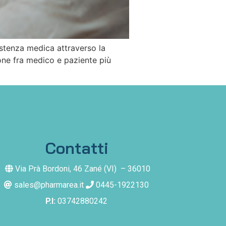
sistenza medica attraverso la
one fra medico e paziente più
Contatti
Via Prà Bordoni, 46
Zané (VI) –
36010
sales@pharmarea.it
0445-1922130
P.I:
03742880242