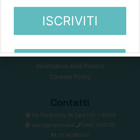
Da oltre 60 anni nel mondo della farmacia.
Informativa sulla Privacy
Cookies Policy
Contatti
Via Prà Bordoni, 46
Zané (VI) –
36010
sales@pharmarea.it
0445-1922130
P.I:
03742880242