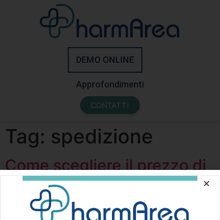
DEMO ONLINE
Approfondimenti
CONTATTI
Tag:
spedizione
Come scegliere il prezzo di
un prodotto