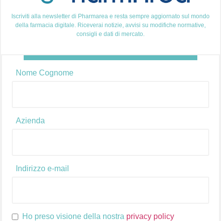
Iscriviti alla newsletter di Pharmarea e resta sempre aggiornato sul mondo
della farmacia digitale. Riceverai notizie, avvisi su modifiche normative,
consigli e dati di mercato.
Come dare valore ad un prodotto in vendita? La
risposta non è semplice e questo perché devi tenere
Nome Cognome
conto di tanti fattori. Il pricing, infatti, è un elemento
fondamentale e decisivo per ogni azienda che si
affaccia al mercato, sia esso fisico o digitale. Ma se sei
qui perché stai cercando una formula con cui […]
Azienda
Indirizzo e-mail
Ho preso visione della nostra
privacy policy